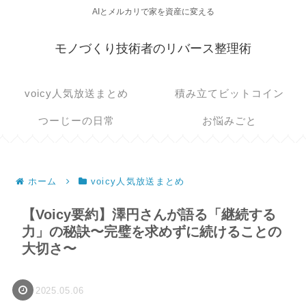
AIとメルカリで家を資産に変える
モノづくり技術者のリバース整理術
voicy人気放送まとめ
積み立てビットコイン
つーじーの日常
お悩みごと
ホーム
voicy人気放送まとめ
【Voicy要約】澤円さんが語る「継続する
力」の秘訣〜完璧を求めずに続けることの
大切さ〜
2025.05.06